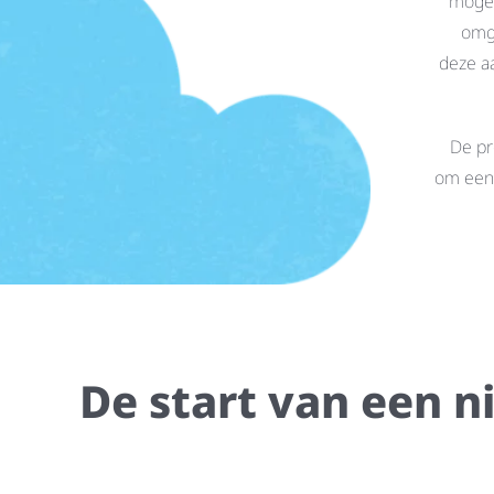
mogel
omge
deze a
De pr
om een 
De start van een n