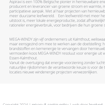
Aspiravi is een 100% Belgische pionier in hernieuwbare ene
producent en leverancier van groene stroom en warmte, m
participatieve aanpak. Met al haar projecten van hernieuwb
meer duurzame leefwereld. Een leefwereld met meer her
uitstoot is, meer lokale energieproductie, zodat afhankelij
rationeler energieverbruik, voor bedrijven die hun groen
MEGA-WINDY zijn vijf ondernemers uit Kalmthout, weliswaar
maar eensgezind om mee te werken aan de doelstelling: he
brandstoffen en kernenergie te vervangen door hernieuwba
vermoeden koos MEGA-WINDY resoluut voor energie uit win
Essen-Kalmthout.
Vanuit de overtuiging dat energie voorziening zonder lucht
natuurlijke rijkdommen de verantwoorde keuze is voor de
locaties nieuwe windenergie projecten verwezenlijken.
Copyright 2024 |
privacy & cookie policy
| web door
Involved