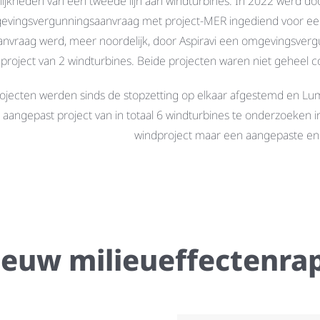
ijkheden van een tweede lijn aan windturbines. In 2022 werd do
vingsvergunningsaanvraag met project-MER ingediend voor een p
anvraag werd, meer noordelijk, door Aspiravi een omgevingsver
project van 2 windturbines. Beide projecten waren niet geheel c
ojecten werden sinds de stopzetting op elkaar afgestemd en Lum
aangepast project van in totaal 6 windturbines te onderzoeken i
windproject maar een aangepaste en 
ieuw milieueffectenra