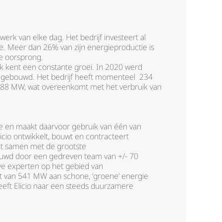
erk van elke dag. Het bedrijf investeert al
e. Meer dan 26% van zijn energieproductie is
e oorsprong.
k kent een constante groei. In 2020 werd
us gebouwd. Het bedrijf heeft momenteel 234
588 MW, wat overeenkomt met het verbruik van
ie en maakt daarvoor gebruik van één van
cio ontwikkelt, bouwt en contracteert
kt samen met de grootste
stuwd door een gedreven team van +/- 70
ve experten op het gebied van
it van 541 MW aan schone, ‘groene’ energie
reeft Elicio naar een steeds duurzamere