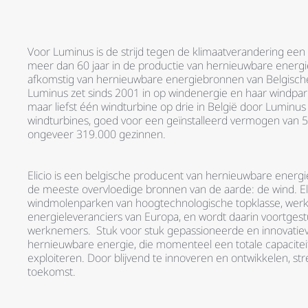
Voor Luminus is de strijd tegen de klimaatverandering een w
meer dan 60 jaar in de productie van hernieuwbare energi
afkomstig van hernieuwbare energiebronnen van Belgisch
Luminus zet sinds 2001 in op windenergie en haar windpar
maar liefst één windturbine op drie in België door Lumin
windturbines, goed voor een geïnstalleerd vermogen van 
ongeveer 319.000 gezinnen.
Elicio is een belgische producent van hernieuwbare energ
de meeste overvloedige bronnen van de aarde: de wind. Eli
windmolenparken van hoogtechnologische topklasse, wer
energieleveranciers van Europa, en wordt daarin voortge
werknemers. Stuk voor stuk gepassioneerde en innovatie
hernieuwbare energie, die momenteel een totale capacite
exploiteren. Door blijvend te innoveren en ontwikkelen, st
toekomst.