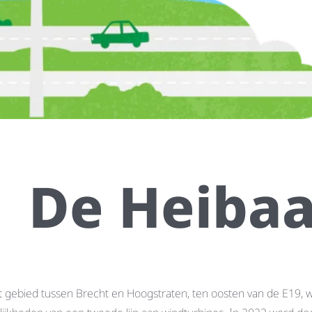
De Heiba
t gebied tussen Brecht en Hoogstraten, ten oosten van de E19, w