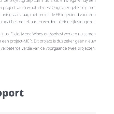
or de projectgroep Luminus, Elicio en Mega Windy een
roject van 5 windturbines. Ongeveer gelijktijdig met
gunningsaanvraag met project-MER ingediend voor een
ompatibel met elkaar en werden uiteindelijk stopgezet.
inus, Elicio, Mega Windy en Aspiravi werken nu samen
n een project-MER. Dit project is dus zeker geen nieuw
verbeterde versie van de voorgaande twee projecten.
pport