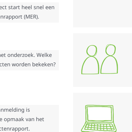
ct start heel snel een
enrapport (MER).
het onderzoek. Welke
ecten worden bekeken?
nmelding is
de opmaak van het
ectenrapport.